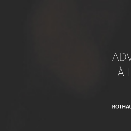
AD
À 
ROTHA