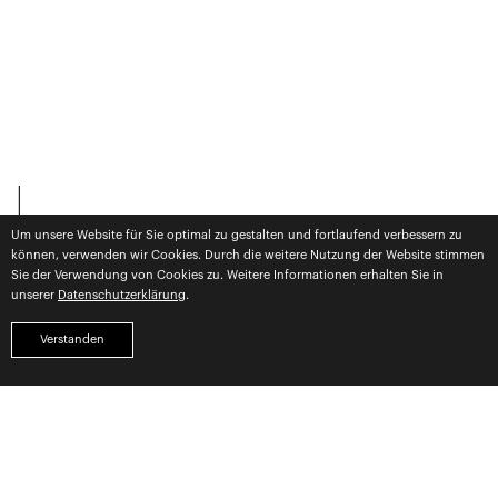
Um unsere Website für Sie optimal zu gestalten und fortlaufend verbessern zu
können, verwenden wir Cookies. Durch die weitere Nutzung der Website stimmen
Sie der Verwendung von Cookies zu. Weitere Informationen erhalten Sie in
unserer
Datenschutzerklärung
.
Verstanden
WE ARE —
Siegelwerk –
Kreativagentur für Design,
Content Creation &
Markenerlebnisse.