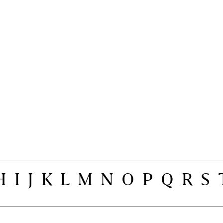
H
I
J
K
L
M
N
O
P
Q
R
S