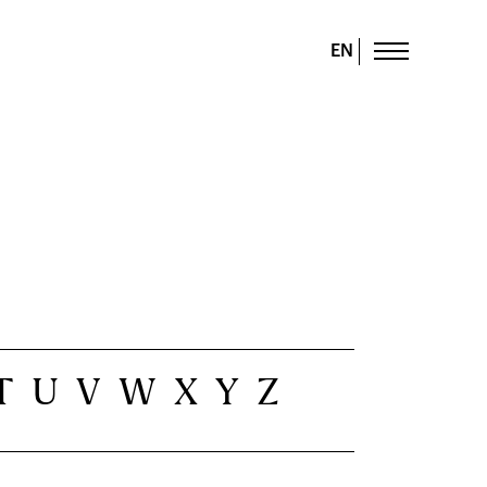
EN
T
U
V
W
X
Y
Z