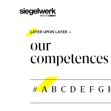
LAYER UPON LAYER —
our
competences
#
A
B
C
D
E
F
G