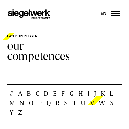
EN
LAYER UPON LAYER —
our
competences
#
A
B
C
D
E
F
G
H
I
J
K
L
M
N
O
P
Q
R
S
T
U
V
W
X
Y
Z