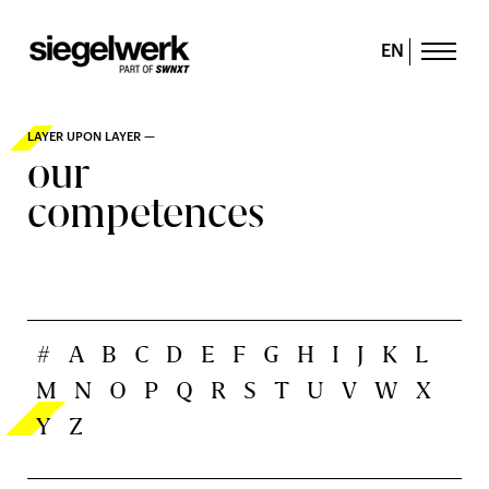
EN
LAYER UPON LAYER —
our
competences
#
A
B
C
D
E
F
G
H
I
J
K
L
M
N
O
P
Q
R
S
T
U
V
W
X
Y
Z