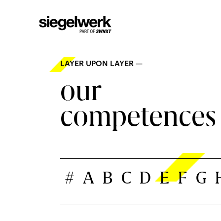
LAYER UPON LAYER —
our
competences
#
A
B
C
D
E
F
G