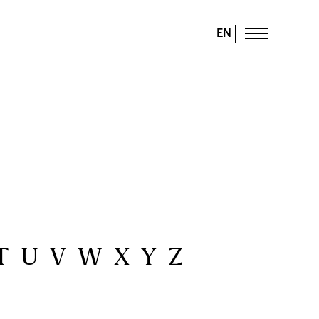
EN
T
U
V
W
X
Y
Z