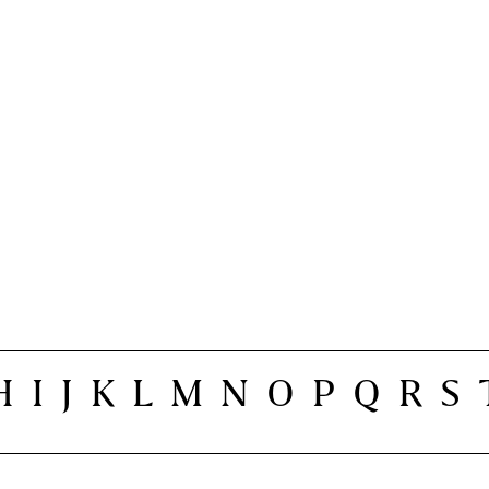
H
I
J
K
L
M
N
O
P
Q
R
S