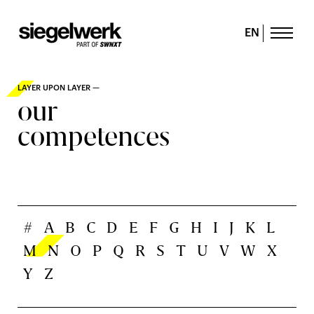
EN
LAYER UPON LAYER —
our
competences
#
A
B
C
D
E
F
G
H
I
J
K
L
M
N
O
P
Q
R
S
T
U
V
W
X
Y
Z