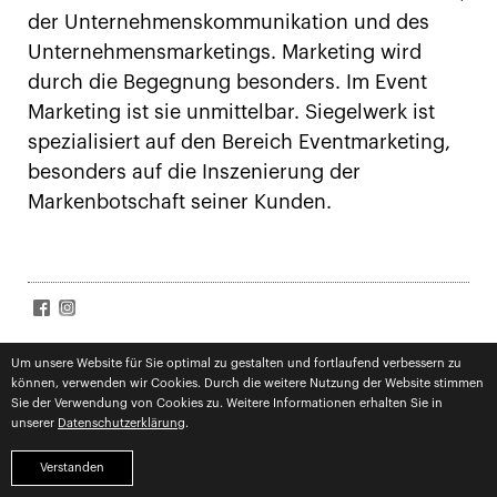
der Unternehmenskommunikation und des
Unternehmensmarketings. Marketing wird
durch die Begegnung besonders. Im Event
Marketing ist sie unmittelbar. Siegelwerk ist
spezialisiert auf den Bereich Eventmarketing,
besonders auf die Inszenierung der
Markenbotschaft seiner Kunden.
SIGN UP FOR NEWS
Um unsere Website für Sie optimal zu gestalten und fortlaufend verbessern zu
können, verwenden wir Cookies. Durch die weitere Nutzung der Website stimmen
Subscribe
Datenschutz
zugestimmt
Sie der Verwendung von Cookies zu. Weitere Informationen erhalten Sie in
unserer
Datenschutzerklärung
.
impressum
datenschutz
competences
Verstanden