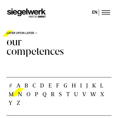
EN
LAYER UPON LAYER —
our
competences
#
A
B
C
D
E
F
G
H
I
J
K
L
M
N
O
P
Q
R
S
T
U
V
W
X
Y
Z