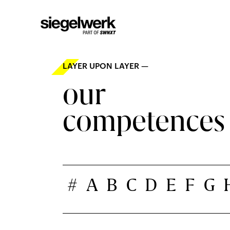
LAYER UPON LAYER —
our
competences
#
A
B
C
D
E
F
G