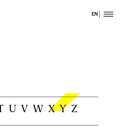
EN
T
U
V
W
X
Y
Z