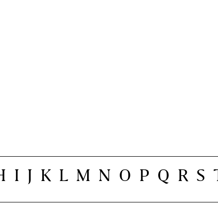
H
I
J
K
L
M
N
O
P
Q
R
S