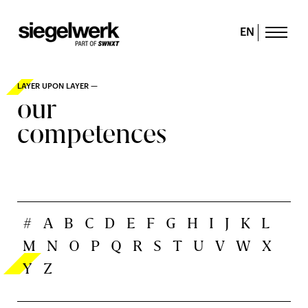
EN
LAYER UPON LAYER —
our
competences
#
A
B
C
D
E
F
G
H
I
J
K
L
M
N
O
P
Q
R
S
T
U
V
W
X
Y
Z