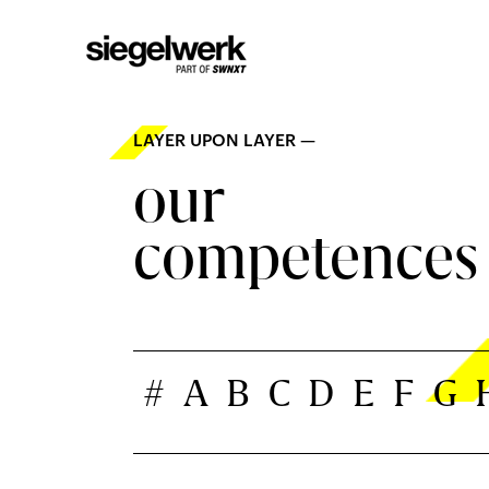
LAYER UPON LAYER —
our
competences
#
A
B
C
D
E
F
G