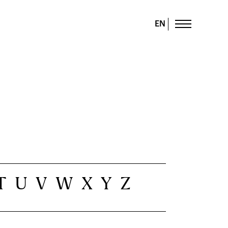
EN
T
U
V
W
X
Y
Z