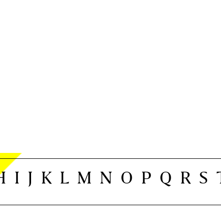
H
I
J
K
L
M
N
O
P
Q
R
S