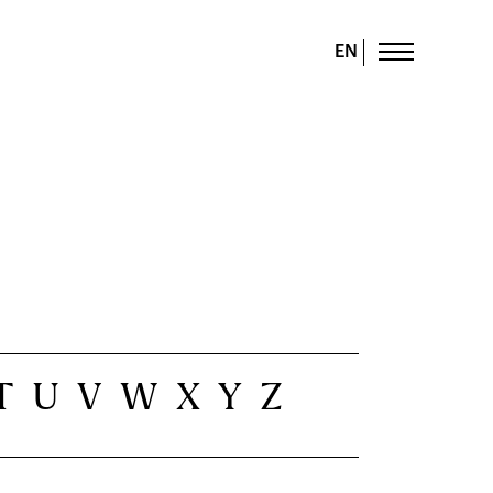
EN
T
U
V
W
X
Y
Z