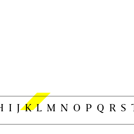
H
I
J
K
L
M
N
O
P
Q
R
S