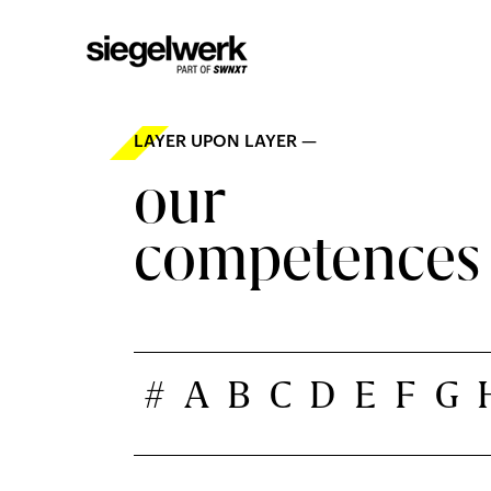
LAYER UPON LAYER —
our
competences
#
A
B
C
D
E
F
G