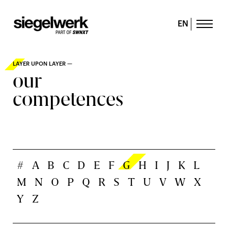
EN
LAYER UPON LAYER —
our
competences
#
A
B
C
D
E
F
G
H
I
J
K
L
M
N
O
P
Q
R
S
T
U
V
W
X
Y
Z