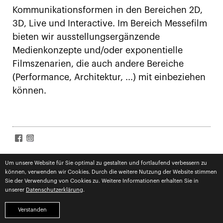
Kommunikationsformen in den Bereichen 2D,
3D, Live und Interactive. Im Bereich Messefilm
bieten wir ausstellungsergänzende
Medienkonzepte und/oder exponentielle
Filmszenarien, die auch andere Bereiche
(Performance, Architektur, ...) mit einbeziehen
können.
SIGN UP FOR NEWS
Um unsere Website für Sie optimal zu gestalten und fortlaufend verbessern zu
können, verwenden wir Cookies. Durch die weitere Nutzung der Website stimmen
Subscribe
Datenschutz
zugestimmt
Sie der Verwendung von Cookies zu. Weitere Informationen erhalten Sie in
unserer
Datenschutzerklärung
.
impressum
datenschutz
competences
Verstanden