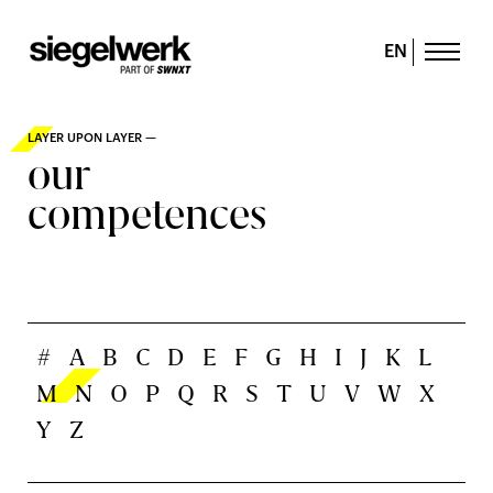
EN
LAYER UPON LAYER —
our
competences
#
A
B
C
D
E
F
G
H
I
J
K
L
M
N
O
P
Q
R
S
T
U
V
W
X
Y
Z