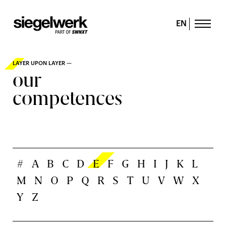
EN
LAYER UPON LAYER —
our
competences
#
A
B
C
D
E
F
G
H
I
J
K
L
M
N
O
P
Q
R
S
T
U
V
W
X
Y
Z