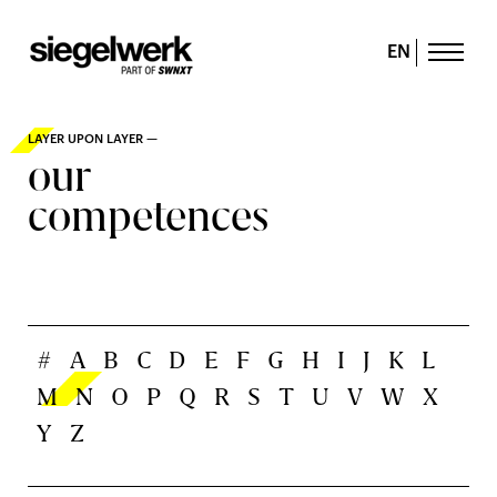
EN
LAYER UPON LAYER —
our
competences
#
A
B
C
D
E
F
G
H
I
J
K
L
M
N
O
P
Q
R
S
T
U
V
W
X
Y
Z