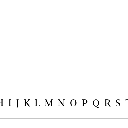
H
I
J
K
L
M
N
O
P
Q
R
S