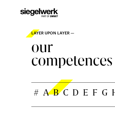
LAYER UPON LAYER —
our
competences
#
A
B
C
D
E
F
G