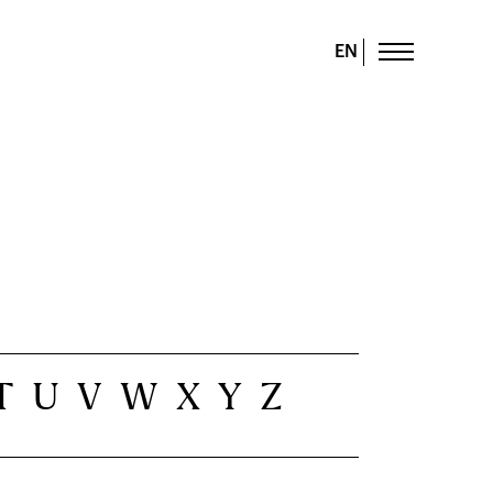
EN
T
U
V
W
X
Y
Z