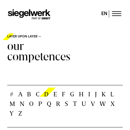
EN
LAYER UPON LAYER —
our
competences
#
A
B
C
D
E
F
G
H
I
J
K
L
M
N
O
P
Q
R
S
T
U
V
W
X
Y
Z