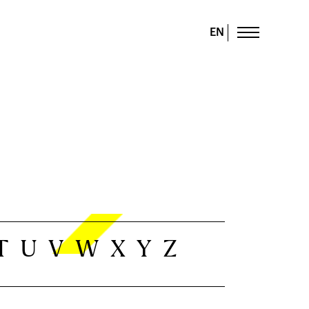
EN
T
U
V
W
X
Y
Z