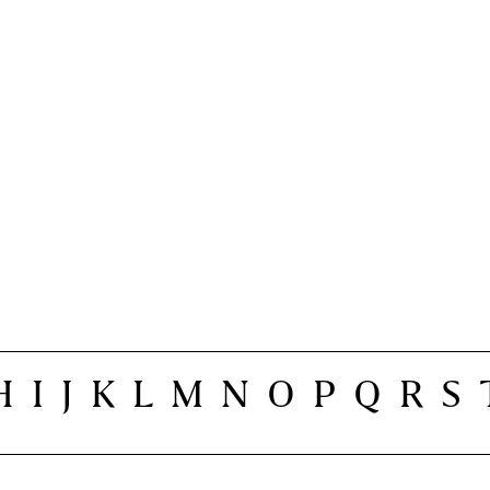
H
I
J
K
L
M
N
O
P
Q
R
S