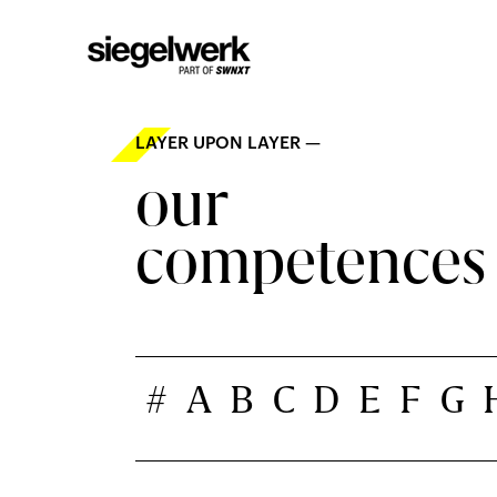
LAYER UPON LAYER —
our
competences
#
A
B
C
D
E
F
G