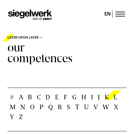
EN
LAYER UPON LAYER —
our
competences
#
A
B
C
D
E
F
G
H
I
J
K
L
M
N
O
P
Q
R
S
T
U
V
W
X
Y
Z