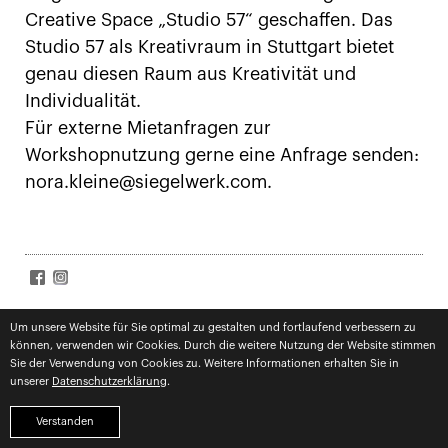
Creative Space „Studio 57“ geschaffen. Das
Studio 57 als Kreativraum in Stuttgart bietet
genau diesen Raum aus Kreativität und
Individualität.
Für externe Mietanfragen zur
Workshopnutzung gerne eine Anfrage senden:
nora.kleine@siegelwerk.com.
SIGN UP FOR NEWS
Um unsere Website für Sie optimal zu gestalten und fortlaufend verbessern zu
können, verwenden wir Cookies. Durch die weitere Nutzung der Website stimmen
Subscribe
Datenschutz
zugestimmt
Sie der Verwendung von Cookies zu. Weitere Informationen erhalten Sie in
unserer
Datenschutzerklärung
.
impressum
datenschutz
competences
Verstanden