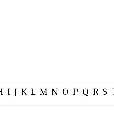
H
I
J
K
L
M
N
O
P
Q
R
S