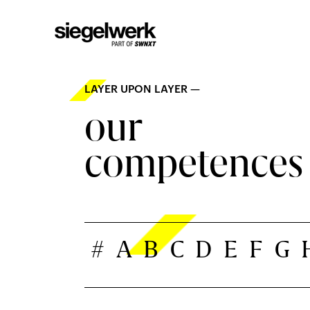
LAYER UPON LAYER —
our
competences
#
A
B
C
D
E
F
G