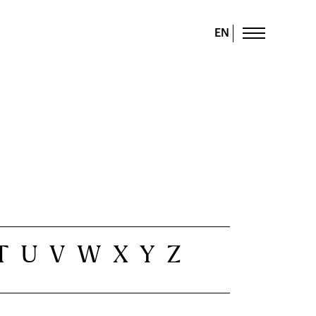
EN
T
U
V
W
X
Y
Z