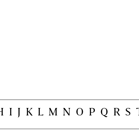
H
I
J
K
L
M
N
O
P
Q
R
S