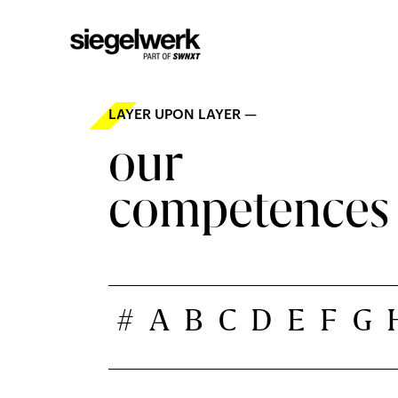
LAYER UPON LAYER —
our
competences
#
A
B
C
D
E
F
G