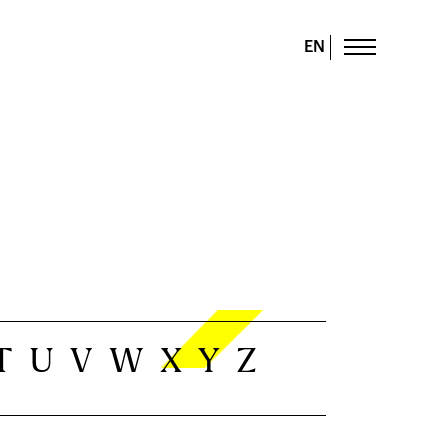
EN
T
U
V
W
X
Y
Z