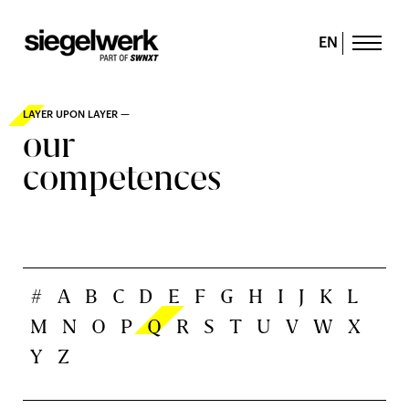
EN
LAYER UPON LAYER —
our
competences
#
A
B
C
D
E
F
G
H
I
J
K
L
M
N
O
P
Q
R
S
T
U
V
W
X
Y
Z