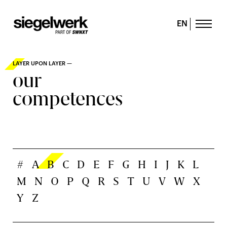
EN
LAYER UPON LAYER —
our
competences
#
A
B
C
D
E
F
G
H
I
J
K
L
M
N
O
P
Q
R
S
T
U
V
W
X
Y
Z