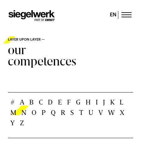
EN
LAYER UPON LAYER —
our
competences
#
A
B
C
D
E
F
G
H
I
J
K
L
M
N
O
P
Q
R
S
T
U
V
W
X
Y
Z