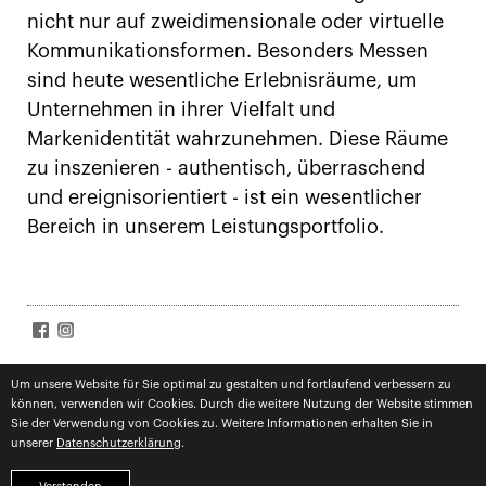
nicht nur auf zweidimensionale oder virtuelle
Kommunikationsformen. Besonders Messen
sind heute wesentliche Erlebnisräume, um
Unternehmen in ihrer Vielfalt und
Markenidentität wahrzunehmen. Diese Räume
zu inszenieren - authentisch, überraschend
und ereignisorientiert - ist ein wesentlicher
Bereich in unserem Leistungsportfolio.
SIGN UP FOR NEWS
Um unsere Website für Sie optimal zu gestalten und fortlaufend verbessern zu
können, verwenden wir Cookies. Durch die weitere Nutzung der Website stimmen
Subscribe
Datenschutz
zugestimmt
Sie der Verwendung von Cookies zu. Weitere Informationen erhalten Sie in
unserer
Datenschutzerklärung
.
impressum
datenschutz
competences