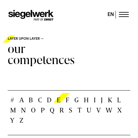
EN
LAYER UPON LAYER —
our
competences
#
A
B
C
D
E
F
G
H
I
J
K
L
M
N
O
P
Q
R
S
T
U
V
W
X
Y
Z