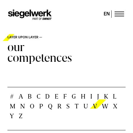
EN
LAYER UPON LAYER —
our
competences
#
A
B
C
D
E
F
G
H
I
J
K
L
M
N
O
P
Q
R
S
T
U
V
W
X
Y
Z