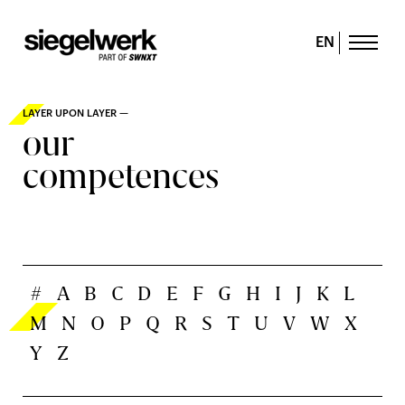
EN
LAYER UPON LAYER —
our
competences
#
A
B
C
D
E
F
G
H
I
J
K
L
M
N
O
P
Q
R
S
T
U
V
W
X
Y
Z