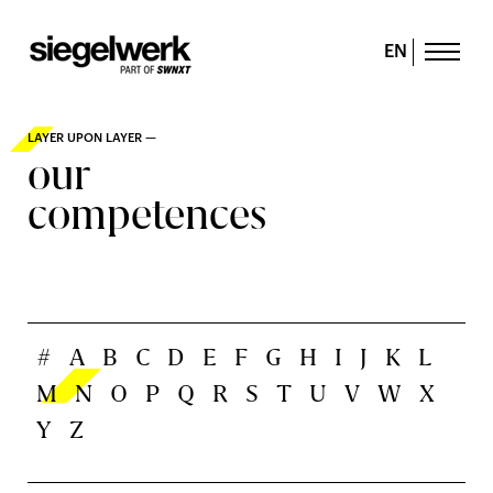
EN
LAYER UPON LAYER —
our
competences
#
A
B
C
D
E
F
G
H
I
J
K
L
M
N
O
P
Q
R
S
T
U
V
W
X
Y
Z