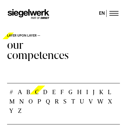
EN
LAYER UPON LAYER —
our
competences
#
A
B
C
D
E
F
G
H
I
J
K
L
M
N
O
P
Q
R
S
T
U
V
W
X
Y
Z