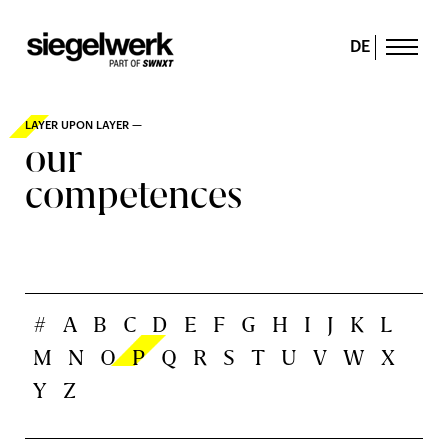
DE
LAYER UPON LAYER —
our
competences
#
A
B
C
D
E
F
G
H
I
J
K
L
M
N
O
P
Q
R
S
T
U
V
W
X
Y
Z