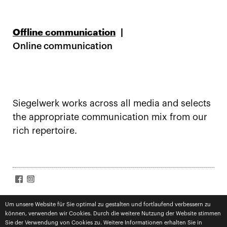
Offline communication
Online communication
Siegelwerk works across all media and selects
the appropriate communication mix from our
rich repertoire.
SIGN UP FOR NEWS
Accept
terms
Um unsere Website für Sie optimal zu gestalten und fortlaufend verbessern zu
können, verwenden wir Cookies. Durch die weitere Nutzung der Website stimmen
Subscribe
Sie der Verwendung von Cookies zu. Weitere Informationen erhalten Sie in