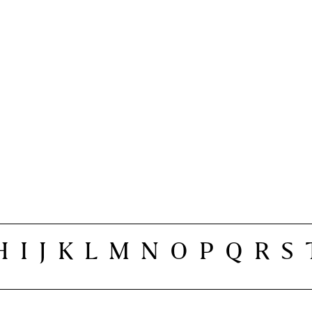
H
I
J
K
L
M
N
O
P
Q
R
S