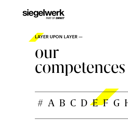
LAYER UPON LAYER —
our
competences
#
A
B
C
D
E
F
G