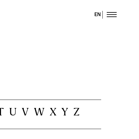
EN
T
U
V
W
X
Y
Z