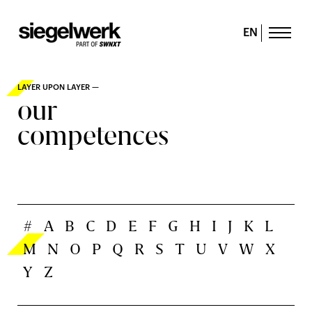
EN
LAYER UPON LAYER —
our
competences
#
A
B
C
D
E
F
G
H
I
J
K
L
M
N
O
P
Q
R
S
T
U
V
W
X
Y
Z